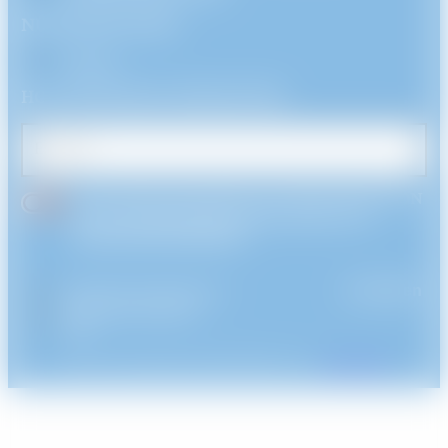
NÜTZLICHE LINKS
Kontakt
HOLO ELECTRON NEWSLETTER
E-Mail
Ich bin damit einverstanden, dass HOLO ELECTRON
meine personenbezogenen Daten gemäß seiner
Datenschutzbestimmungen
.*
Rechtliche Informationen
Anmelden
Datenschutzrichtlinie
AGB
2019-2026 HOLO ELECTRON || Von
XIAHDEH