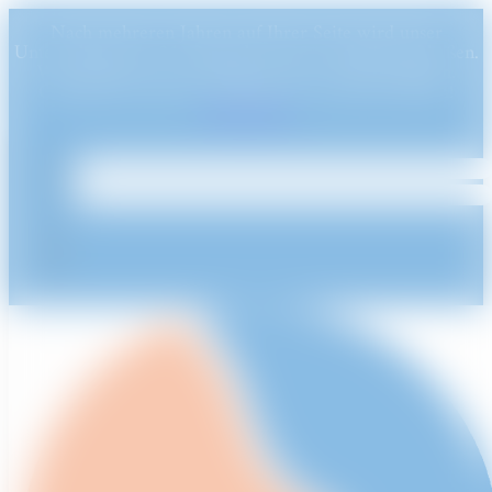
Nach mehreren Jahren auf Ihrer Seite wird unser
Unternehmen am 31. Dezember 2024 endgültig schließen.
Wir möchten uns bei Ihnen für Ihre Treue bedanken.
Genießen Sie unsere Produkte bis zu diesem Datum!
Ausblenden