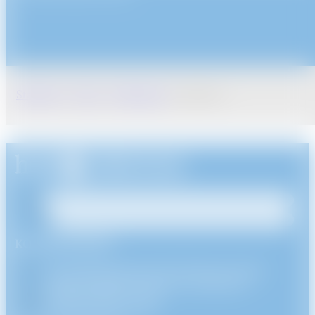
Startseite
/
Shop
/
Erkennung
/
Sensoren
KONTAKTDATEN
44 rue Henri Farman ZA Charles de Gaulle,
93290 Tremblay-en-France, Frankreich
+33(0) 1 48 61 77 80
info@holoelectron.com