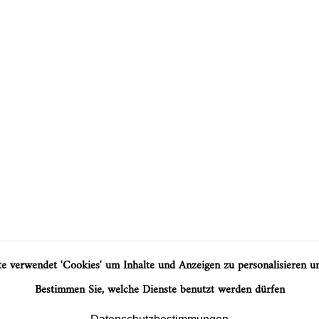
e verwendet 'Cookies' um Inhalte und Anzeigen zu personalisieren un
Bestimmen Sie, welche Dienste benutzt werden dürfen
Datenschutzbestimmungen