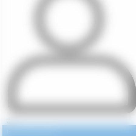
[xiahdeh_page_header]