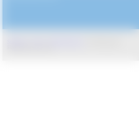
Startseite
/
Shop
/
Elektrotherapie
/
Hochfrequenz-
Elektroden pro Zone