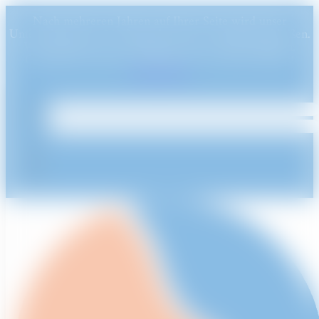
Nach mehreren Jahren auf Ihrer Seite wird unser
Unternehmen am 31. Dezember 2024 endgültig schließen.
Wir möchten uns bei Ihnen für Ihre Treue bedanken.
Genießen Sie unsere Produkte bis zu diesem Datum!
Ausblenden