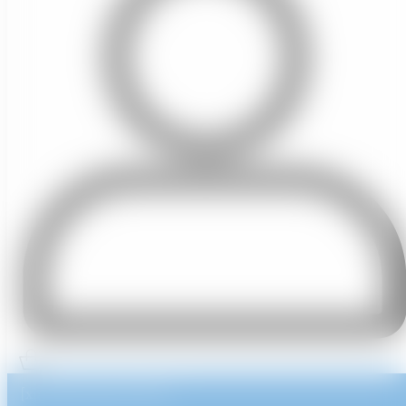
[xiahdeh_page_header]