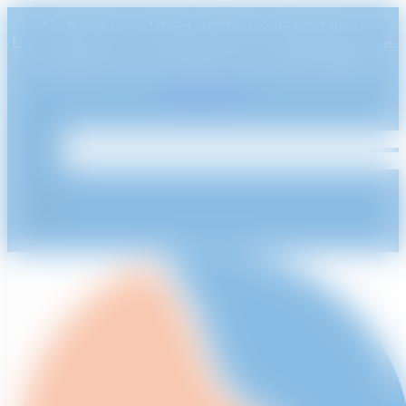
Nach mehreren Jahren auf Ihrer Seite wird unser
Unternehmen am 31. Dezember 2024 endgültig schließen.
Wir möchten uns bei Ihnen für Ihre Treue bedanken.
Genießen Sie unsere Produkte bis zu diesem Datum!
Ausblenden