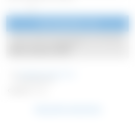
Rondelle
16
x
20
In den Warenkorb
- 12€
Pulvérisateur
Lucas
Dieser Artikel ist auf ein Exemplar pro Bestellung
Championnière
beschränkt.
Menge
Mehrere Exemplare bestellen
Zusätzliche Informationen
Bewertungen (0)
Gewicht
0,005 kg
VERLINKTE PRODUKTE