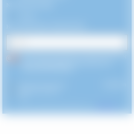
NÜTZLICHE LINKS
Kontakt
HOLO ELECTRON NEWSLETTER
E-Mail
Ich bin damit einverstanden, dass HOLO ELECTRON
meine personenbezogenen Daten gemäß seiner
Datenschutzbestimmungen
.*
Rechtliche Informationen
Anmelden
Datenschutzrichtlinie
AGB
2019-2026 HOLO ELECTRON || Von
XIAHDEH